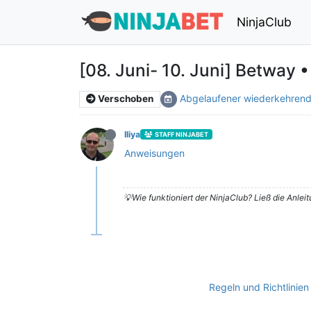
NinjaClub
[08. Juni- 10. Juni] Betway •
Abgelaufener wiederkehrend
Verschoben
Iliya
STAFF NINJABET
Anweisungen
💡Wie funktioniert der NinjaClub? Ließ die Anlei
Regeln und Richtlinien