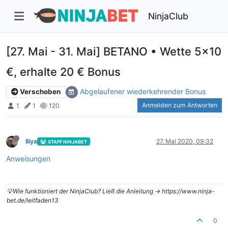
NinjaClub
[27. Mai - 31. Mai] BETANO • Wette 5x10
€, erhalte 20 € Bonus
Abgelaufener wiederkehrender Bonus
Verschoben
Anmelden zum Antworten
1
1
120
Iliya
27. Mai 2020, 09:32
STAFF NINJABET
Anweisungen
💡Wie funktioniert der NinjaClub? Ließ die Anleitung -> https://www.ninja-
bet.de/leitfaden13
0