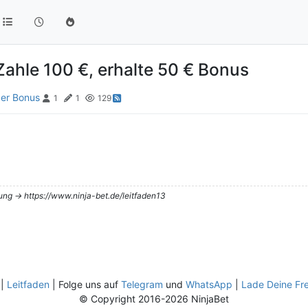
Zahle 100 €, erhalte 50 € Bonus
er Bonus
1
1
129
tung -> https://www.ninja-bet.de/leitfaden13
|
Leitfaden
| Folge uns auf
Telegram
und
WhatsApp
|
Lade Deine Fr
© Copyright 2016-2026 NinjaBet