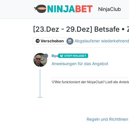
NinjaClub
[23.Dez - 29.Dez] Betsafe • 
Abgelaufener wiederkehrend
Verschoben
Iliya
STAFF NINJABET
Anweisungen für das Angebot
💡Wie funktioniert der NinjaClub? Ließ die Anlei
Regeln und Richtlinien