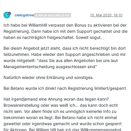
C
cielogetme
10. Mai 2020, 16:10
NINJA-NEULING [0-15]
Ich habe bei WilliamHill verpasst den Bonus zu aktivieren bei der
Registrierung. Dann habe ich mit dem Support gechattet und die
haben es nachträglich freigeschaltet. Soweit sogut.
Bei diesm Angebot jetzt steht, dass ich nicht berechtigt bin dort
teilzunehmen. Habe wieder den Support angeschrieben und mir
wurde mitgeteilt: "dass Sie aus allen Angeboten bei uns laut
Managemententscheidung ausgeschlossen sind"
Natürlich wieder ohne Erklärung und sonstiges.
Bei Betano wurde ich direkt nach Registrierung limitiert/gesperrt.
Hat irgendjemand eine Ahnung woran das liegen kann?
Browsereinstellung oder was weiß ich... das kann doch echt
nicht sein. Vor allem finde ich es unmöglich keinerlei Info zu
bekommen woran es liegt. Bei Betano habe ich nicht einmal
gewettet oder irgendwas gemacht und wurde schon gesperrt
für Aktionen. Bei William Hill hab ich das Willkommensangebot