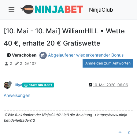
NinjaClub
[10. Mai - 10. Mai] WilliamHILL • Wette
40 €, erhalte 20 € Gratiswette
Abgelaufener wiederkehrender Bonus
Verschoben
Anmelden zum Antworten
2
2
107
Iliya
10. Mai 2020, 06:06
STAFF NINJABET
Anweisungen
💡Wie funktioniert der NinjaClub? Ließ die Anleitung -> https://www.ninja-
bet.de/leitfaden13
0