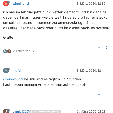
W
winnihund
3. März 2020, 12:39
ich hab im februar jetzt nur 2 wetten gemacht und bin ganz neu
dabei. darf man fragen wie viel zeit ihr da so pro tag reinsteckt
um solche absurden summen zusammenzukriegen? macht ihr
das alles über back-back oder nutzt ihr dieses back-lay system?
Grüße
0
2 Antworten
M
J
M
mufal
3. März 2020, 12:44
@
winnihund
Bei mir sind es täglich 1-2 Stunden
Läuft neben meinem Arbeitsrechner auf dem Laptop
0
J
Jamie1337
3. März 2020, 21:28
NINJA-NEULING [0-15]