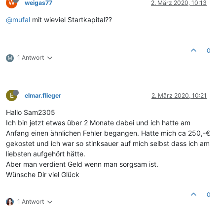
W
weigas77
2. März 2020, 10:13
@
mufal
mit wieviel Startkapital??
0
1 Antwort
M
E
elmar.flieger
2. März 2020, 10:21
Hallo Sam2305
Ich bin jetzt etwas über 2 Monate dabei und ich hatte am
Anfang einen ähnlichen Fehler begangen. Hatte mich ca 250,-€
gekostet und ich war so stinksauer auf mich selbst dass ich am
liebsten aufgehört hätte.
Aber man verdient Geld wenn man sorgsam ist.
Wünsche Dir viel Glück
0
1 Antwort