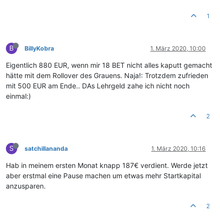
1
B
BillyKobra
1. März 2020, 10:00
Eigentlich 880 EUR, wenn mir 18 BET nicht alles kaputt gemacht
hätte mit dem Rollover des Grauens. Naja!: Trotzdem zufrieden
mit 500 EUR am Ende.. DAs Lehrgeld zahe ich nicht noch
einmal:)
2
S
satchillananda
1. März 2020, 10:16
Hab in meinem ersten Monat knapp 187€ verdient. Werde jetzt
aber erstmal eine Pause machen um etwas mehr Startkapital
anzusparen.
2