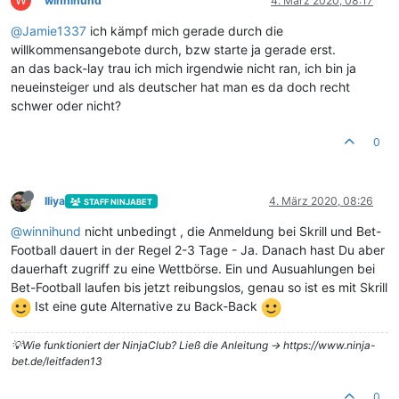
W
winnihund
4. März 2020, 08:17
@
Jamie1337
ich kämpf mich gerade durch die
willkommensangebote durch, bzw starte ja gerade erst.
an das back-lay trau ich mich irgendwie nicht ran, ich bin ja
neueinsteiger und als deutscher hat man es da doch recht
schwer oder nicht?
0
Iliya
4. März 2020, 08:26
STAFF NINJABET
@
winnihund
nicht unbedingt , die Anmeldung bei Skrill und Bet-
Football dauert in der Regel 2-3 Tage - Ja. Danach hast Du aber
dauerhaft zugriff zu eine Wettbörse. Ein und Ausuahlungen bei
Bet-Football laufen bis jetzt reibungslos, genau so ist es mit Skrill
Ist eine gute Alternative zu Back-Back
💡Wie funktioniert der NinjaClub? Ließ die Anleitung -> https://www.ninja-
bet.de/leitfaden13
0