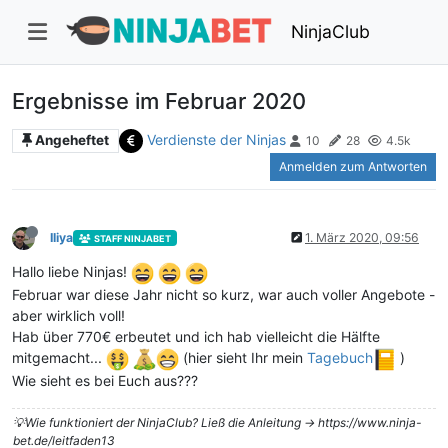
NinjaClub
Ergebnisse im Februar 2020
Verdienste der Ninjas
Angeheftet
10
28
4.5k
Anmelden zum Antworten
Iliya
1. März 2020, 09:56
STAFF NINJABET
Hallo liebe Ninjas!
Februar war diese Jahr nicht so kurz, war auch voller Angebote -
aber wirklich voll!
Hab über 770€ erbeutet und ich hab vielleicht die Hälfte
mitgemacht...
(hier sieht Ihr mein
Tagebuch
)
Wie sieht es bei Euch aus???
💡Wie funktioniert der NinjaClub? Ließ die Anleitung -> https://www.ninja-
bet.de/leitfaden13