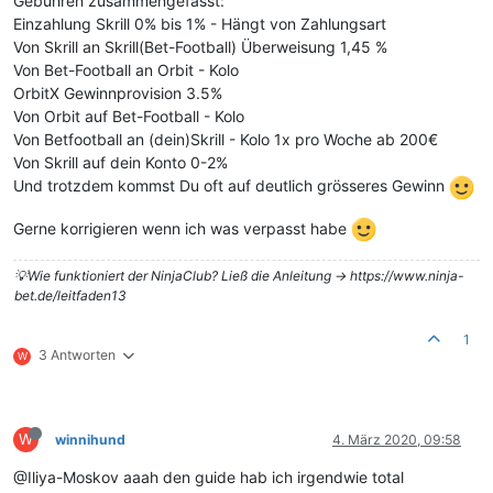
Gebühren zusammengefasst:
Einzahlung Skrill 0% bis 1% - Hängt von Zahlungsart
Von Skrill an Skrill(Bet-Football) Überweisung 1,45 %
Von Bet-Football an Orbit - Kolo
OrbitX Gewinnprovision 3.5%
Von Orbit auf Bet-Football - Kolo
Von Betfootball an (dein)Skrill - Kolo 1x pro Woche ab 200€
Von Skrill auf dein Konto 0-2%
Und trotzdem kommst Du oft auf deutlich grösseres Gewinn
Gerne korrigieren wenn ich was verpasst habe
💡Wie funktioniert der NinjaClub? Ließ die Anleitung -> https://www.ninja-
bet.de/leitfaden13
1
3 Antworten
W
W
winnihund
4. März 2020, 09:58
@Iliya-Moskov aaah den guide hab ich irgendwie total