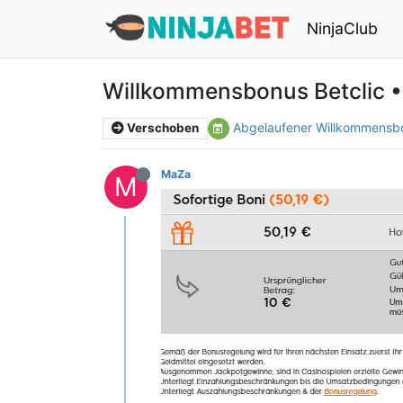
NinjaClub
Willkommensbonus Betclic • 
Abgelaufener Willkommensb
Verschoben
MaZa
M