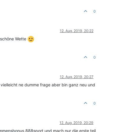
0
12. Aug. 2019, 20:22
e schöne Wette
0
12. Aug. 2019, 20:27
t vielleicht ne dumme frage aber bin ganz neu und
0
12. Aug. 2019, 20:29
mmensbonus 888sport und mach nur die erste teil