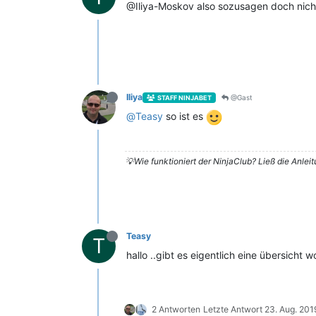
@Iliya-Moskov also sozusagen doch nich
Iliya
@Gast
STAFF NINJABET
@
Teasy
so ist es
💡Wie funktioniert der NinjaClub? Ließ die Anlei
Teasy
T
hallo ..gibt es eigentlich eine übersic
2 Antworten
Letzte Antwort
23. Aug. 201