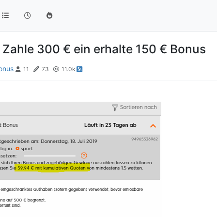
Zahle 300 € ein erhalte 150 € Bonus
onus
11
73
11.0k