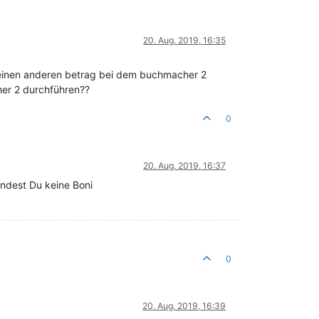
20. Aug. 2019, 16:35
l einen anderen betrag bei dem buchmacher 2
her 2 durchführen??
0
20. Aug. 2019, 16:37
ndest Du keine Boni
0
20. Aug. 2019, 16:39