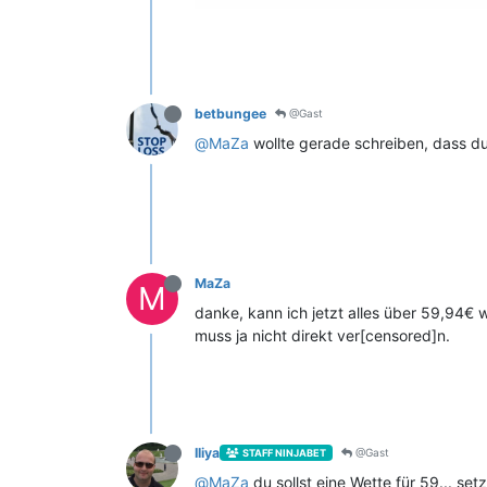
betbungee
@Gast
@
MaZa
wollte gerade schreiben, dass du
MaZa
M
danke, kann ich jetzt alles über 59,94€ 
muss ja nicht direkt ver[censored]n.
Iliya
@Gast
STAFF NINJABET
@
MaZa
du sollst eine Wette für 59... se