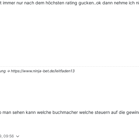
t immer nur nach dem höchsten rating gucken..ok dann nehme ich n
tung -> https://www.ninja-bet.de/leitfaden13
ht wo man sehen kann welche buchmacher welche steuern auf die gewi
9, 09:56