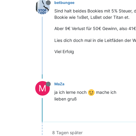
betbungee
Sind halt beides Bookies mit 5% Steuer,
Bookie wie 1xBet, LsBet oder Titan et.
Aber 9€ Verlust für 50€ Gewinn, also 41€
Lies dich doch mal in die Leitfäden der W
Viel Erfolg
MaZa
M
ja ich lerne noch
mache ich
lieben gruß
8 Tagen später