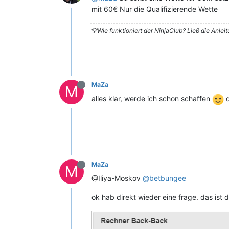
mit 60€ Nur die Qualifizierende Wette
💡Wie funktioniert der NinjaClub? Ließ die Anlei
MaZa
M
alles klar, werde ich schon schaffen
d
MaZa
M
@Iliya-Moskov
@
betbungee
ok hab direkt wieder eine frage. das ist