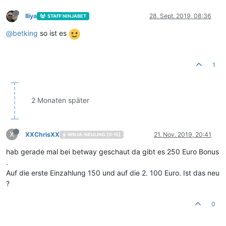
Iliya
28. Sept. 2019, 08:36
STAFF NINJABET
@
betking
so ist es
1
2 Monaten später
X
XXChrisXX
21. Nov. 2019, 20:41
NINJA-NEULING [0-15]
hab gerade mal bei betway geschaut da gibt es 250 Euro Bonus
.
Auf die erste Einzahlung 150 und auf die 2. 100 Euro. Ist das neu
?
0