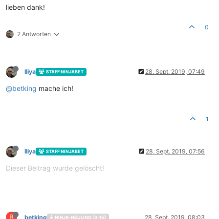
lieben dank!
0
2 Antworten
Iliya
28. Sept. 2019, 07:49
STAFF NINJABET
@
betking
mache ich!
1
Iliya
28. Sept. 2019, 07:56
STAFF NINJABET
Dieser Beitrag wurde gelöscht!
B
betking
28. Sept. 2019, 08:03
NINJA-NEULING [0-15]