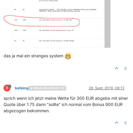
das ja mal ein stranges system
0
B
betking
28. Sept. 2019, 08:12
NINJA-NEULING [0-15]
sprich wenn ich jetzt meine Wette für 300 EUR abgebe mit einer
Quote über 1.75 dann "sollte" ich normal vom Bonus 900 EUR
abgezogen bekommen.
0