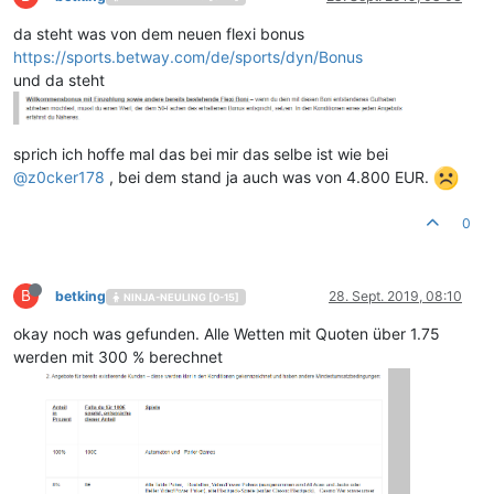
da steht was von dem neuen flexi bonus
https://sports.betway.com/de/sports/dyn/Bonus
und da steht
sprich ich hoffe mal das bei mir das selbe ist wie bei
@
z0cker178
, bei dem stand ja auch was von 4.800 EUR.
0
B
betking
28. Sept. 2019, 08:10
NINJA-NEULING [0-15]
okay noch was gefunden. Alle Wetten mit Quoten über 1.75
werden mit 300 % berechnet