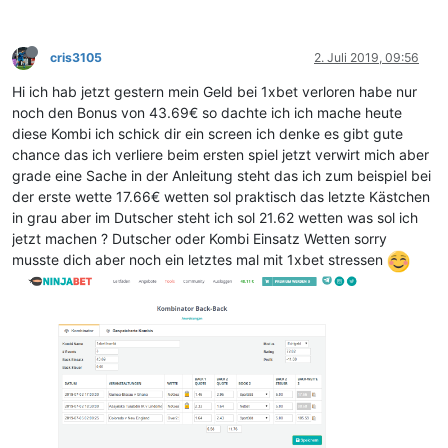
cris3105
2. Juli 2019, 09:56
Hi ich hab jetzt gestern mein Geld bei 1xbet verloren habe nur
noch den Bonus von 43.69€ so dachte ich ich mache heute
diese Kombi ich schick dir ein screen ich denke es gibt gute
chance das ich verliere beim ersten spiel jetzt verwirt mich aber
grade eine Sache in der Anleitung steht das ich zum beispiel bei
der erste wette 17.66€ wetten sol praktisch das letzte Kästchen
in grau aber im Dutscher steht ich sol 21.62 wetten was sol ich
jetzt machen ? Dutscher oder Kombi Einsatz Wetten sorry
musste dich aber noch ein letztes mal mit 1xbet stressen