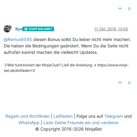
0
Iliya
11. Okt. 2019, 13:00
STAFF NINJABET
@
Remus6595
diesen Bonus sollst Du lieber nicht mehr machen.
Die haben die Bedingungen geändert. Wenn Du die Seite nicht
aufrufen kannst machen die vielleicht Updates.
💡Wie funktioniert der NinjaClub? Ließ die Anleitung -> https://www.ninja-
bet.de/leitfaden13
0
Regeln und Richtlinien
|
Leitfaden
| Folge uns auf
Telegram
und
WhatsApp
|
Lade Deine Freunde ein und verdiene
© Copyright 2016-2026 NinjaBet