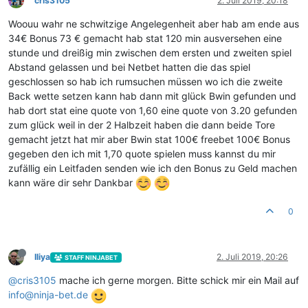
cris3105
2. Juli 2019, 20:18
Woouu wahr ne schwitzige Angelegenheit aber hab am ende aus
34€ Bonus 73 € gemacht hab stat 120 min ausversehen eine
stunde und dreißig min zwischen dem ersten und zweiten spiel
Abstand gelassen und bei Netbet hatten die das spiel
geschlossen so hab ich rumsuchen müssen wo ich die zweite
Back wette setzen kann hab dann mit glück Bwin gefunden und
hab dort stat eine quote von 1,60 eine quote von 3.20 gefunden
zum glück weil in der 2 Halbzeit haben die dann beide Tore
gemacht jetzt hat mir aber Bwin stat 100€ freebet 100€ Bonus
gegeben den ich mit 1,70 quote spielen muss kannst du mir
zufällig ein Leitfaden senden wie ich den Bonus zu Geld machen
kann wäre dir sehr Dankbar
0
Iliya
2. Juli 2019, 20:26
STAFF NINJABET
@
cris3105
mache ich gerne morgen. Bitte schick mir ein Mail auf
info@ninja-bet.de