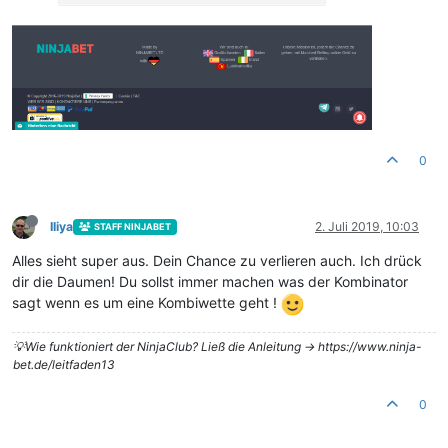
0
Iliya
2. Juli 2019, 10:03
STAFF NINJABET
Alles sieht super aus. Dein Chance zu verlieren auch. Ich drück
dir die Daumen! Du sollst immer machen was der Kombinator
sagt wenn es um eine Kombiwette geht !
💡Wie funktioniert der NinjaClub? Ließ die Anleitung -> https://www.ninja-
bet.de/leitfaden13
0