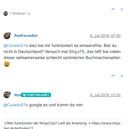
0
1 Antwort
RedPandaBet
6. Juli 2019, 07:30
@
Curado51e
also bei mir funktioniert es einwandfrei. Bist du
nicht in Deutschland? Versuch mal Strg+F5, das hilft bei vielen
dieser seltsamerweise schlecht optimierten Buchmacherseiten
0
Iliya
6. Juli 2019, 07:30
STAFF NINJABET
@
Curado51e
google es und komm da rein
💡Wie funktioniert der NinjaClub? Ließ die Anleitung -> https://www.ninja-
bet.de/leitfaden13