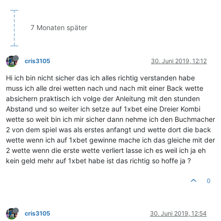
7 Monaten später
cris3105
30. Juni 2019, 12:12
Hi ich bin nicht sicher das ich alles richtig verstanden habe
muss ich alle drei wetten nach und nach mit einer Back wette
absichern praktisch ich volge der Anleitung mit den stunden
Abstand und so weiter ich setze auf 1xbet eine Dreier Kombi
wette so weit bin ich mir sicher dann nehme ich den Buchmacher
2 von dem spiel was als erstes anfangt und wette dort die back
wette wenn ich auf 1xbet gewinne mache ich das gleiche mit der
2 wette wenn die erste wette verliert lasse ich es weil ich ja eh
kein geld mehr auf 1xbet habe ist das richtig so hoffe ja ?
0
cris3105
30. Juni 2019, 12:54