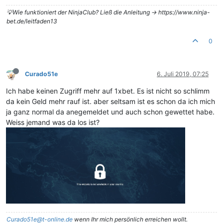
💡Wie funktioniert der NinjaClub? Ließ die Anleitung -> https://www.ninja-
bet.de/leitfaden13
0
Curado51e
6. Juli 2019, 07:25
Ich habe keinen Zugriff mehr auf 1xbet. Es ist nicht so schlimm
da kein Geld mehr rauf ist. aber seltsam ist es schon da ich mich
ja ganz normal da anegemeldet und auch schon gewettet habe.
Weiss jemand was da los ist?
Curado51e@t-online.de
wenn Ihr mich persönlich erreichen wollt.