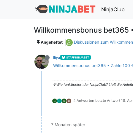
NinjaClub
Willkommensbonus bet365 • 
Diskussionen zum Willkomme
Angeheftet
Iliya
STAFF NINJABET
Willkommensbonus bet365 • Zahle 100 € 
💡Wie funktioniert der NinjaClub? Ließ die Anlei
4 Antworten
Letzte Antwort
18. Apr
B
R
R
D
7 Monaten später