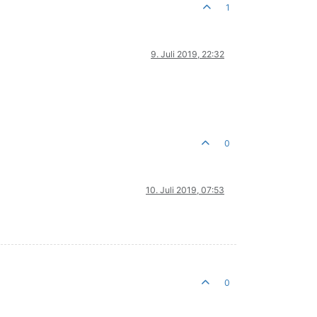
1
9. Juli 2019, 22:32
0
10. Juli 2019, 07:53
0