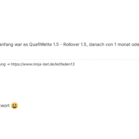
nfang war es QuafiWette 1.5 - Rollover 1.5, danach von 1 monat oder
tung -> https://www.ninja-bet.de/leitfaden13
ntwort