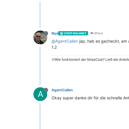
Iliya
@Gast
STAFF NINJABET
@
AgentCallen
jap, hab es gecheckt, am a
1.2
💡Wie funktioniert der NinjaClub? Ließ die Anlei
AgentCallen
A
Okay super danke dir für die schnelle A