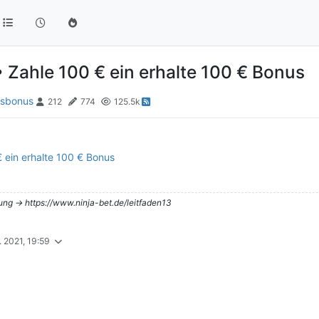
Zahle 100 € ein erhalte 100 € Bonus
nsbonus
212
774
125.5k
ein erhalte 100 € Bonus
tung -> https://www.ninja-bet.de/leitfaden13
. 2021, 19:59