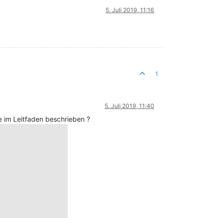
5. Juli 2019, 11:16
1
5. Juli 2019, 11:40
e im Leitfaden beschrieben ?