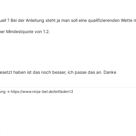
ell ? Bei der Anleitung steht ja man soll eine qualifizierenden Wette
ner Mindestquote von 1.2.
esetzt haben ist das noch besser, ich passe das an. Danke
tung -> https://www.ninja-bet.de/leitfaden13
?