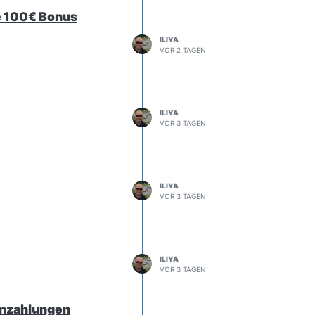
te 100€ Bonus
ILIYA
VOR 2 TAGEN
ILIYA
VOR 3 TAGEN
ILIYA
VOR 3 TAGEN
ILIYA
VOR 3 TAGEN
Einzahlungen