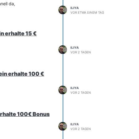
nell da,
ILIYA
VOR ETWA EINEM TAG
in erhalte 15 €
ILIYA
VOR 2 TAGEN
 ein erhalte 100 €
ILIYA
VOR 2 TAGEN
erhalte 100€ Bonus
ILIYA
VOR 2 TAGEN