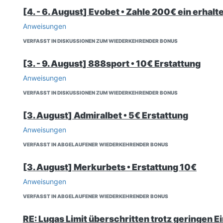
[4. - 6. August] Evobet • Zahle 200€ ein erhal
Anweisungen
VERFASST IN DISKUSSIONEN ZUM WIEDERKEHRENDER BONUS
[3. - 9. August] 888sport • 10€ Erstattung
Anweisungen
VERFASST IN DISKUSSIONEN ZUM WIEDERKEHRENDER BONUS
[3. August] Admiralbet • 5€ Erstattung
Anweisungen
VERFASST IN ABGELAUFENER WIEDERKEHRENDER BONUS
[3. August] Merkurbets • Erstattung 10€
Anweisungen
VERFASST IN ABGELAUFENER WIEDERKEHRENDER BONUS
RE: Lugas Limit überschritten trotz geringen 