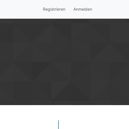
Registrieren
Anmelden