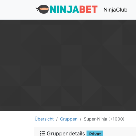
NinjaClub
Übersicht
Gruppen
Super-Ninja [+1000]
Gruppendetails
Privat