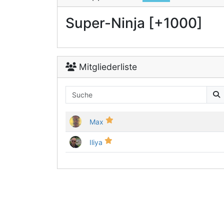
Super-Ninja [+1000]
Mitgliederliste
Max
Iliya