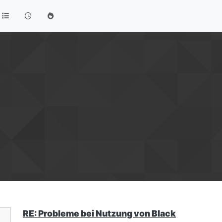
RE: Probleme bei Nutzung von Black