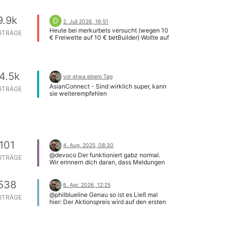
9.9k
D
2. Juli 2026, 16:51
Heute bei merkurbets versucht (wegen 10
ITRÄGE
€ Freiwette auf 10 € betBuilder) Wollte auf
ein Team setzen + über 0,5 Tore aber da
war dann 0,5 grau hinterlegt - bei
merkurbets geht es jedenfalls nicht.
4.5k
vor etwa einem Tag
AsianConnect - Sind wirklich super, kann
ITRÄGE
sie weiterempfehlen
101
4. Aug. 2025, 08:30
@devoco Der funktioniert gabz normal.
ITRÄGE
Wir erinnern dich daran, dass Meldungen
dieser Art ausschließlich an
info@ninja-
bet.de
geschickt werden sollen, sofern sie
538
nicht bereits hier gemeldet wurden.
6. Apr. 2026, 12:25
[image: 1754296229149-b7a4d855-
@philblueline Genau so ist es Ließ mal
ITRÄGE
7052-4cc7-8532-8100bc720df4-image-
hier: Der Aktionspreis wird auf den ersten
resized.png]
und alle folgenden Käufe angewendet.
Solange die automatische Verlängerung
aktiv ist und nicht unterbrochen wird, wird