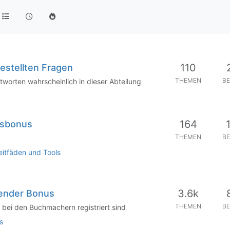
110
estellten Fragen
THEMEN
BE
ntworten wahrscheinlich in dieser Abteilung
164
nsbonus
THEMEN
BE
eitfäden und Tools
3.6k
ender Bonus
THEMEN
BE
 bei den Buchmachern registriert sind
s