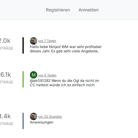
Registrieren
Anmelden
2.0k
vor 7 Tagen
Hallo liebe Ninjas! WM war sehr profitabel
ITRÄGE
dieses Jahr. Es gab sehr viele Angebote,
die man nutzen konnte! Diesen Monat hab
ich über 830€ gemacht. Was habt ihr
diesen Monat gemacht? Wie viel habt ihr
verdient? Teile es mit uns!
16.1k
M
vor 4 Tagen
@ak091282 Wenn du die Ggl da nicht im
ITRÄGE
CC hattest würde ich es einfach noch
einmal versuchen, bei mir hat es scheinbar
geholfen. sehr ärgerlich natürlich
8.4k
vor 23 Stunden
Anweisungen
ITRÄGE